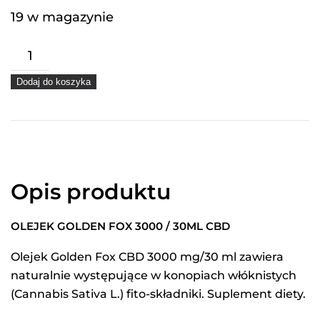
19 w magazynie
ilość
Olejek
Dodaj do koszyka
Golden
Fox
3000
/
30ml
Opis produktu
CBD
OLEJEK GOLDEN FOX 3000 / 30ML CBD
Olejek Golden Fox CBD 3000 mg/30 ml zawiera
naturalnie występujące w konopiach włóknistych
(Cannabis Sativa L.) fito-składniki. Suplement diety.