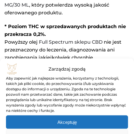
MG/30 ML
, który potwierdza wysoką jakość
oferowanego produktu.
* Poziom THC w sprzedawanych produktach nie
przekracza 0,2%.
Powyższy olej
Full Spectrum
sklepu CBD
nie jest
przeznaczony do leczenia, diagnozowania ani
zapobiegania jakiejkolwiek chorobie.
Zarządzaj zgodą
Aby zapewnić jak najlepsze wrażenia, korzystamy z technologii,
takich jak pliki cookie, do przechowywania i/lub uzyskiwania
dostępu do informacji o urządzeniu. Zgoda na te technologie
pozwoli nam przetwarzać dane, takie jak zachowanie podczas
przeglądania lub unikalne identyfikatory na tej stronie. Brak
Informacje dodatkowe
wyrażenia zgody lub wycofanie zgody może niekorzystnie wpłynąć
na niektóre cechy i funkcje.
Waga
1 kg
Akceptuję