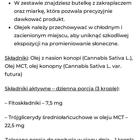
W zestawie znajdziesz butelkę z zakraplaczem
oraz miarkę, która pozwala precyzyjnie
dawkować produkt.
Olejek należy przechowywać w chłodnym i
zacienionym miejscu, aby uniknąć szkodliwej
ekspozycji na promieniowanie słoneczne.
Składniki
: Olej z nasion konopi (Cannabis Sativa L.),
Olej MCT, olej konopny (Cannabis Sativa L. var.
futura)
Składniki aktywne – dzienna porcja (3 krople)
:
– Fitoskładniki – 7,5 mg
– Trójglicerydy średniołańcuchowe w oleju MCT –
22,5 mg
Zalecana porcja do spożycia w ciągu dnia – 1 kropla