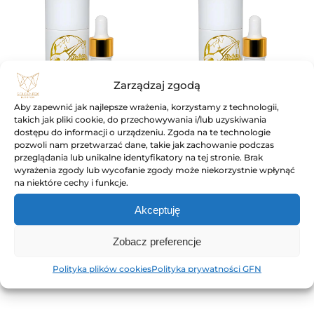
Zarządzaj zgodą
Aby zapewnić jak najlepsze wrażenia, korzystamy z technologii,
takich jak pliki cookie, do przechowywania i/lub uzyskiwania
dostępu do informacji o urządzeniu. Zgoda na te technologie
Olejek Golden Fox
Olejek Golden Fox
pozwoli nam przetwarzać dane, takie jak zachowanie podczas
przeglądania lub unikalne identyfikatory na tej stronie. Brak
Podróże Wojownika
Podróże Wojownika
wyrażenia zgody lub wycofanie zgody może niekorzystnie wpłynąć
1000+ / 10ml
1500+ / 10ml
na niektóre cechy i funkcje.
CBD+CBG
CBD+CBG
Akceptuję
149,00
ZŁ
199,00
ZŁ
Zobacz preferencje
Do Koszyka
Do Koszyka
Polityka plików cookies
Polityka prywatności GFN