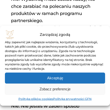
chce zarabiać na polecaniu naszych
produktów w ramach programu
partnerskiego.
Czy mogę dołączyć do programu, jeżeli
Zarządzaj zgodą
nie mam swojego bloga / serwisu?
Tak. Dzięki linkom afiliacyjnym możesz
Aby zapewnić jak najlepsze wrażenia, korzystamy z technologii,
takich jak pliki cookie, do przechowywania i/lub uzyskiwania
polecać nasze produkty w serwisach
dostępu do informacji o urządzeniu. Zgoda na te technologie
pozwoli nam przetwarzać dane, takie jak zachowanie podczas
społecznościowych (Facebook, Instagram,
przeglądania lub unikalne identyfikatory na tej stronie. Brak
Youtube, Pinterest itp.). Możesz również
wyrażenia zgody lub wycofanie zgody może niekorzystnie wpłynąć
na niektóre cechy i funkcje.
polecać wśród znajomych mailem lub
poprzez komunikatory typu Messenger czy
Akceptuję
WhatsApp.
Zobacz preferencje
Czy po dołączeniu do programu, muszę
prowadzić określone działania?
Polityka plików cookies
Polityka prywatności GFN
Nie. Nie jesteś w żaden sposób