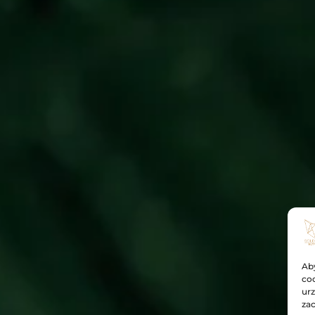
Aby
coo
urz
zac