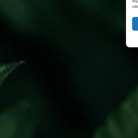
wy
cec