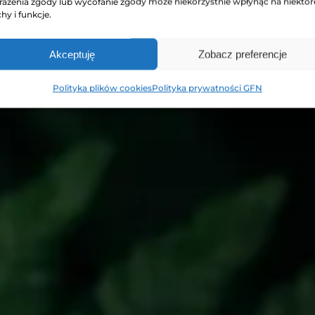
rażenia zgody lub wycofanie zgody może niekorzystnie wpłynąć na niektór
hy i funkcje.
Poznaj kolekcję
Akceptuję
Zobacz preferencje
Polityka plików cookies
Polityka prywatności GFN