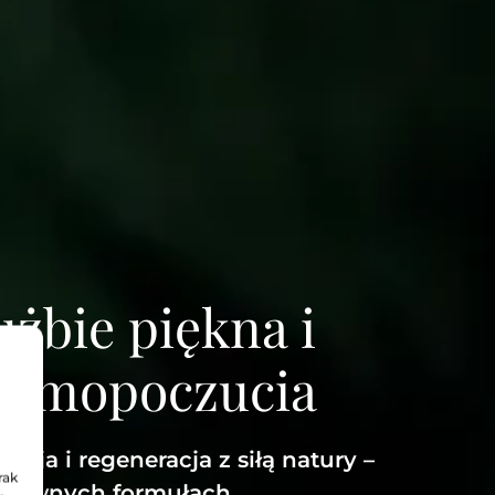
żbie piękna i
samopoczucia
cja i regeneracja z siłą natury –
rak
uzywnych formułach.