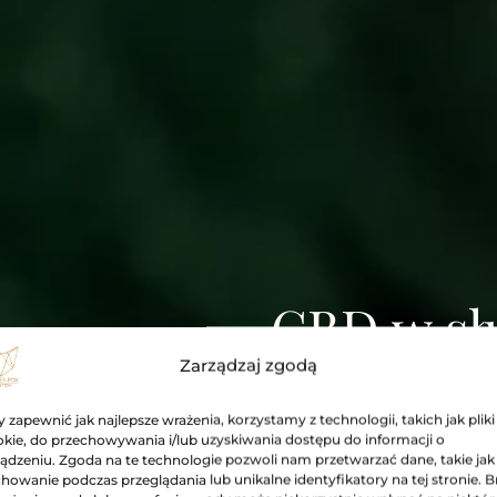
CBD w słu
Zarządzaj zgodą
dobrego 
 zapewnić jak najlepsze wrażenia, korzystamy z technologii, takich jak pliki
kie, do przechowywania i/lub uzyskiwania dostępu do informacji o
Nowoczesna pielęgna
ądzeniu. Zgoda na te technologie pozwoli nam przetwarzać dane, takie jak
howanie podczas przeglądania lub unikalne identyfikatory na tej stronie. B
zamknięta w ekskl