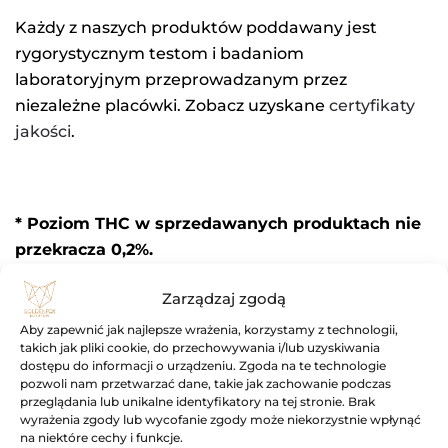
Każdy z naszych produktów poddawany jest
rygorystycznym testom i badaniom
laboratoryjnym przeprowadzanym przez
niezależne placówki. Zobacz uzyskane
certyfikaty
jakości
.
* Poziom THC w sprzedawanych produktach nie
przekracza 0,2%.
Prezentowany produkt
Full Spectrum
przez
sklep
Zarządzaj zgodą
CBD
nie jest przeznaczony do diagnozowania,
leczenia lub zapobiegania jakiejkolwiek chorobie.
Aby zapewnić jak najlepsze wrażenia, korzystamy z technologii,
takich jak pliki cookie, do przechowywania i/lub uzyskiwania
dostępu do informacji o urządzeniu. Zgoda na te technologie
pozwoli nam przetwarzać dane, takie jak zachowanie podczas
przeglądania lub unikalne identyfikatory na tej stronie. Brak
wyrażenia zgody lub wycofanie zgody może niekorzystnie wpłynąć
na niektóre cechy i funkcje.