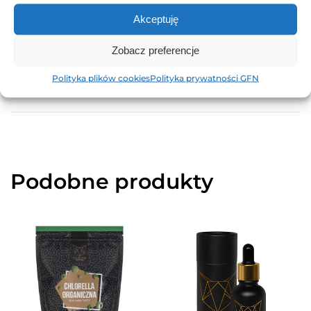
Informacje dodatkowe
Akceptuję
Zobacz preferencje
Waga
1 kg
Polityka plików cookies
Polityka prywatności GFN
Podobne produkty