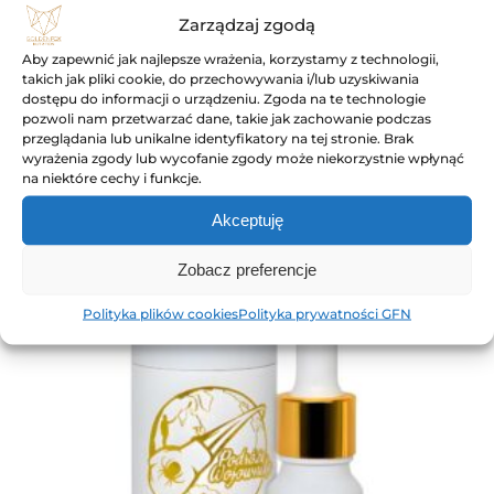
Zarządzaj zgodą
Olejek Golden Fox Podróże Wojownika
Aby zapewnić jak najlepsze wrażenia, korzystamy z technologii,
1000+ / 10ml CBD+CBG
takich jak pliki cookie, do przechowywania i/lub uzyskiwania
dostępu do informacji o urządzeniu. Zgoda na te technologie
149,00
ZŁ
pozwoli nam przetwarzać dane, takie jak zachowanie podczas
przeglądania lub unikalne identyfikatory na tej stronie. Brak
wyrażenia zgody lub wycofanie zgody może niekorzystnie wpłynąć
Do koszyka
na niektóre cechy i funkcje.
Akceptuję
Zobacz preferencje
Polityka plików cookies
Polityka prywatności GFN