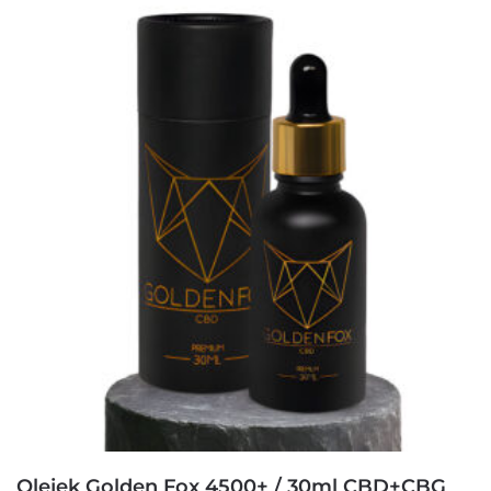
Olejek Golden Fox 4500+ / 30ml CBD+CBG