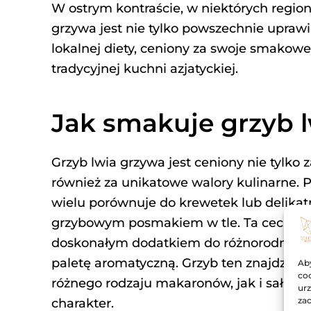
W ostrym kontraście, w niektórych regiona
grzywa jest nie tylko powszechnie upraw
lokalnej diety, ceniony za swoje smakowe
tradycyjnej kuchni azjatyckiej.
Jak smakuje grzyb 
Grzyb lwia grzywa jest ceniony nie tylko 
również za unikatowe walory kulinarne. P
wielu porównuje do krewetek lub delika
grzybowym posmakiem w tle. Ta cecha sp
doskonałym dodatkiem do różnorodnych 
paletę aromatyczną. Grzyb ten znajdzie
Aby
coo
różnego rodzaju makaronów, jak i sałatek
urz
zac
charakter.