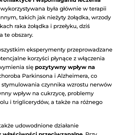
rofilaktyce i wspomaganiu leczenia
wykorzystywana była głównie w terapii
nym, takich jak nieżyty żołądka, wrzody
ach raka żołądka i przełyku, dziś
 te obszary.
wszystkim eksperymenty przeprowadzane
tencjalne korzyści płynące z włączenia
 wymienia się
pozytywny wpływ na
k choroba Parkinsona i Alzheimera, co
do stymulowania czynnika wzrostu nerwów
zynny wpływ na cukrzycę, problemy
u i triglicerydów, a także na różnego
 także udowodnione działanie
z
właściwości przeciwzapalne
. Przy