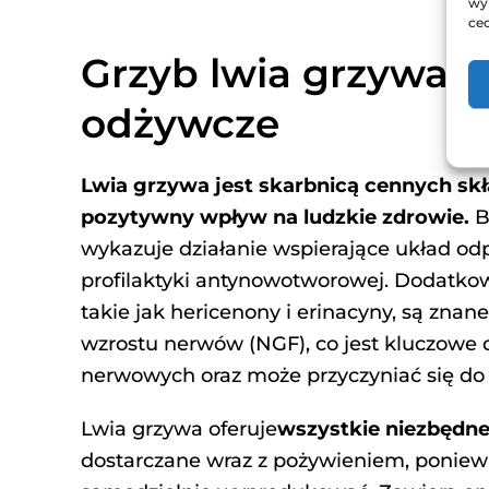
wy
cec
Grzyb lwia grzywa i 
odżywcze
Lwia grzywa jest skarbnicą cennych s
pozytywny wpływ na ludzkie zdrowie.
B
wykazuje działanie wspierające układ od
profilaktyki antynowotworowej. Dodatkow
takie jak hericenony i erinacyny, są znan
wzrostu nerwów (NGF), co jest kluczowe 
nerwowych oraz może przyczyniać się do
Lwia grzywa oferuje
wszystkie niezbędn
dostarczane wraz z pożywieniem, ponieważ