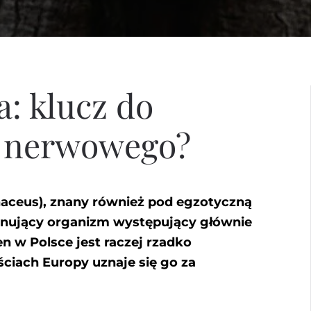
: klucz do
 nerwowego?
naceus), znany również pod egzotyczną
ynujący organizm występujący głównie
en w Polsce jest raczej rzadko
ciach Europy uznaje się go za