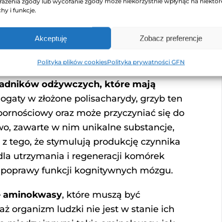
rażenia zgody lub wycofanie zgody może niekorzystnie wpłynąć na niektór
hy i funkcje.
jego wartości
Akceptuję
Zobacz preferencje
Polityka plików cookies
Polityka prywatności GFN
kładników odżywczych, które mają
ogaty w złożone polisacharydy, grzyb ten
pornościowy oraz może przyczyniać się do
o, zawarte w nim unikalne substancje,
e z tego, że stymulują produkcję czynnika
dla utrzymania i regeneracji komórek
 poprawy funkcji kognitywnych mózgu.
e aminokwasy
, które muszą być
 organizm ludzki nie jest w stanie ich