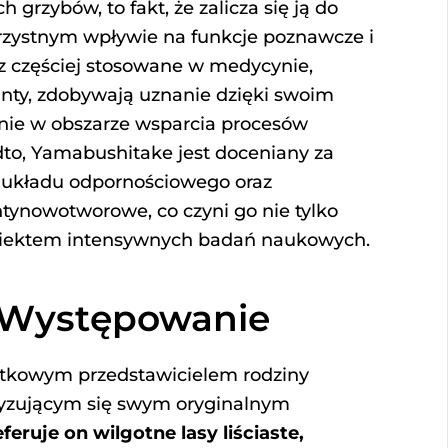
 grzybów, to fakt, że zalicza się ją do
orzystnym wpływie na funkcje poznawcze i
az częściej stosowane w medycynie,
anty, zdobywają uznanie dzięki swoim
nie w obszarze wsparcia procesów
dto, Yamabushitake jest doceniany za
 układu odpornościowego oraz
ntynowotworowe, co czyni go nie tylko
obiektem intensywnych badań naukowych.
| Występowanie
jątkowym przedstawicielem rodziny
ryzującym się swym oryginalnym
feruje on wilgotne lasy liściaste,