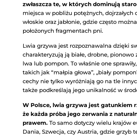
zwłaszcza te, w których dominują staro
miejsca w pobliżu potężnych, dojrzałych d
włoskie oraz jabłonie, gdzie często możn
położonych fragmentach pni.
Lwia grzywa jest rozpoznawalna dzięki
charakteryzują ją białe, drobne, pionowo
lwa lub pompon. To właśnie one sprawiły,
takich jak “małpia głowa”, „biały pompon”
cechy nie tylko wyróżniają go na tle inn
także podkreślają jego unikalność w śro
W Polsce, lwia grzywa jest gatunkiem r
że każda próba jego zerwania z natural
prawem.
To samo dotyczy wielu krajów eu
Dania, Szwecja, czy Austria, gdzie grzyb 