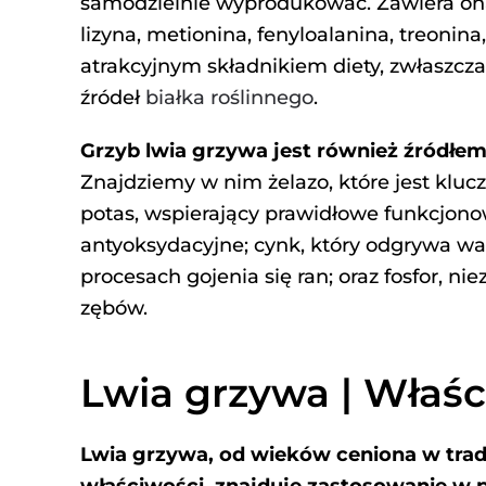
samodzielnie wyprodukować. Zawiera ona
lizyna, metionina, fenyloalanina, treonina,
atrakcyjnym składnikiem diety, zwłaszcza
źródeł
białka roślinnego
.
Grzyb lwia grzywa jest również źródłe
Znajdziemy w nim żelazo, które jest kluc
potas, wspierający prawidłowe funkcjono
antyoksydacyjne; cynk, który odgrywa wa
procesach gojenia się ran; oraz fosfor, n
zębów.
Lwia grzywa | Właśc
Lwia grzywa, od wieków ceniona w trad