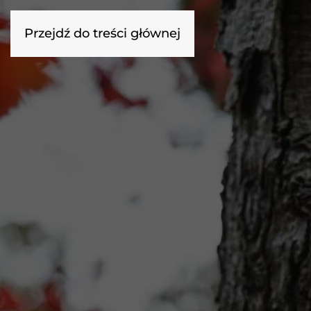
Olejki CBD
Olejki CBD+CBG
Olejki dla zwierząt
Przejdź do treści głównej