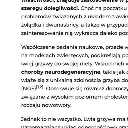
właściwości, znajduje zastosowanie w p
szeregu dolegliwości.
Choć na początku 
problemów związanych z układem trawien
żołądka i dwunastnicy, a także w przypadk
zainteresowanie nią wykracza daleko poza
Współczesne badania naukowe, przede 
na modelach zwierzęcych, podkreślają po
lwiej grzywy do swojej diety. Wśród nich
choroby neurodegeneracyjne
, takie ja
wiąże się z unikalną zdolnością grzyba 
[1,2]
(NGF)
. Obserwuje się również dobroc
związane z wysokim poziomem cholesterol
rodzaju nowotwory.
Jednak to nie wszystko. Lwia grzywa ma
wspomagające układ odpornościowy ora