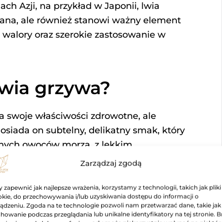
ch Azji, na przykład w Japonii, lwia
iana, ale również stanowi ważny element
 walory oraz szerokie zastosowanie w
lwia grzywa?
za swoje właściwości zdrowotne, ale
osiada on subtelny, delikatny smak, który
tnych owoców morza, z lekkim,
rawia, że Yamabushitake jest
Zarządzaj zgodą
potraw, wzbogacając ich gustowną
 zastosowanie zarówno w przygotowaniu
 zapewnić jak najlepsze wrażenia, korzystamy z technologii, takich jak pliki
kie, do przechowywania i/lub uzyskiwania dostępu do informacji o
, nadając im niepowtarzalny, subtelny
ądzeniu. Zgoda na te technologie pozwoli nam przetwarzać dane, takie jak
howanie podczas przeglądania lub unikalne identyfikatory na tej stronie. B