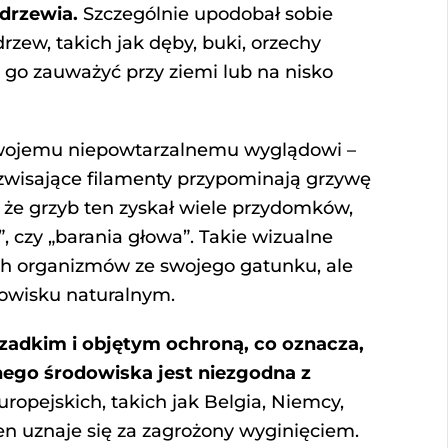
drzewia.
Szczególnie upodobał sobie
rzew, takich jak dęby, buki, orzechy
a go zauważyć przy ziemi lub na nisko
 swojemu niepowtarzalnemu wyglądowi –
 zwisające filamenty przypominają grzywę
 że grzyb ten zyskał wiele przydomków,
, czy „barania głowa”. Takie wizualne
ych organizmów ze swojego gatunku, ale
dowisku naturalnym.
zadkim i objętym ochroną, co oznacza,
nego środowiska jest niezgodna z
ropejskich, takich jak Belgia, Niemcy,
ten uznaje się za zagrożony wyginięciem.