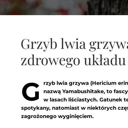
Grzyb lwia grzywa
zdrowego układu
G
rzyb lwia grzywa (Hericium eri
nazwą Yamabushitake, to fasc
w lasach liściastych. Gatunek t
spotykany, natomiast w niektórych częś
zagrożonego wyginięciem.