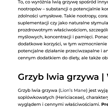
To, co wyróżnia lwią grzywę spośród innych
nootropów – substancji o potencjalnie k
zdolności umysłowe. Takie nootropy, cor
suplementacji czy jako naturalne stymul
prozdrowotnym właściwościom, szczegól
myślowych, koncentracji i pamięci. Pona
dodatkowe korzyści, w tym wzmocnienie
potencjalne działanie przeciwzapalne i a
cennym dodatkiem do diety, ale także 
Grzyb lwia grzywa 
Grzyb lwia grzywa (
Lion’s Mane
) jest wy
soplówkowatych (Hericiaceae), charakte
wyglądem i cennymi właściwościami.
Pre