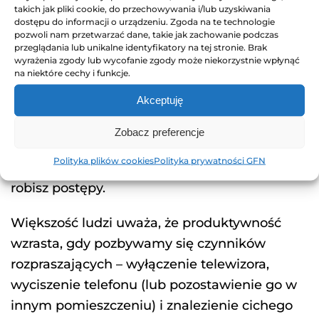
Na szczęście istnieje kilka sposobów, które
takich jak pliki cookie, do przechowywania i/lub uzyskiwania
pomogą ograniczyć prokrastynację i sprawią,
dostępu do informacji o urządzeniu. Zgoda na te technologie
pozwoli nam przetwarzać dane, takie jak zachowanie podczas
że obowiązki staną się bardziej wykonalne.
przeglądania lub unikalne identyfikatory na tej stronie. Brak
wyrażenia zgody lub wycofanie zgody może niekorzystnie wpłynąć
Warto jest tworzyć listy zadań i dzielić je na
na niektóre cechy i funkcje.
mniejsze segmenty, które będą wydawać się
Akceptuję
bardziej osiągalne i możliwe do zrobienia.
Pracuj nad nimi zaczynając od priorytetów,
Zobacz preferencje
zamiast przeskakiwać między łatwiejszymi
Polityka plików cookies
Polityka prywatności GFN
zadaniami, a bardzo szybko zauważysz, że
robisz postępy.
Większość ludzi uważa, że produktywność
wzrasta, gdy pozbywamy się czynników
rozpraszających – wyłączenie telewizora,
wyciszenie telefonu (lub pozostawienie go w
innym pomieszczeniu) i znalezienie cichego