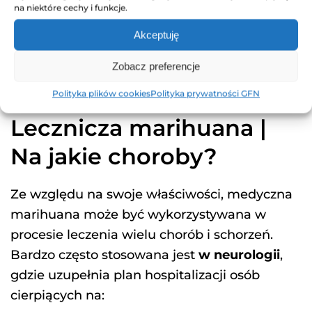
na niektóre cechy i funkcje.
rekreacyjna z kolei nie podlega żadnym
normom. Zdarzają się przypadki, że znaleźć w
Akceptuję
niej można pestycydy, zanieczyszczenia, a
Zobacz preferencje
nawet metale ciężkie.
Polityka plików cookies
Polityka prywatności GFN
Lecznicza marihuana |
Na jakie choroby?
Ze względu na swoje właściwości, medyczna
marihuana może być wykorzystywana w
procesie leczenia wielu chorób i schorzeń.
Bardzo często stosowana jest
w neurologii
,
gdzie uzupełnia plan hospitalizacji osób
cierpiących na: