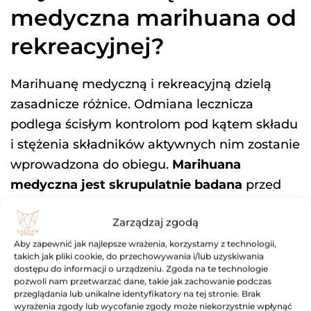
medyczna marihuana od
rekreacyjnej?
Marihuanę medyczną i rekreacyjną dzielą
zasadnicze różnice. Odmiana lecznicza
podlega ścisłym kontrolom pod kątem składu
i stężenia składników aktywnych nim zostanie
wprowadzona do obiegu.
Marihuana
medyczna jest skrupulatnie badana
przed
trafieniem do aptek – sprawdzane jest, czy lek
Zarządzaj zgodą
spełnia wszystkie normy i czy wszystkie
związki w nim zawarte nie wykraczają poza
Aby zapewnić jak najlepsze wrażenia, korzystamy z technologii,
takich jak pliki cookie, do przechowywania i/lub uzyskiwania
narzucony zakres – dzięki temu każda porcja
dostępu do informacji o urządzeniu. Zgoda na te technologie
pozwoli nam przetwarzać dane, takie jak zachowanie podczas
medycznej marihuany zawiera taką samą
przeglądania lub unikalne identyfikatory na tej stronie. Brak
ilość substancji czynnych. Marihuana
wyrażenia zgody lub wycofanie zgody może niekorzystnie wpłynąć