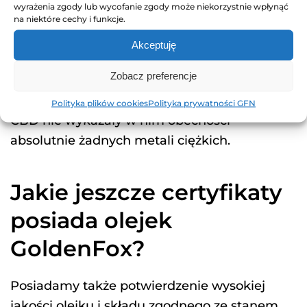
wyłącznie potwierdzeniem, które stanowi
wyrażenia zgody lub wycofanie zgody może niekorzystnie wpłynąć
na niektóre cechy i funkcje.
gwarancję dla naszych klientów. I owszem –
zamierzamy się nim chwalić! Laboratorium
Akceptuję
Cannalabs by EkotechLab potwierdziło, że
Zobacz preferencje
skład produktów GoldenFox jest zgodny z
tym, co deklarujemy. Ponadto badania olejku
Polityka plików cookies
Polityka prywatności GFN
CBD nie wykazały w nim obecności
absolutnie żadnych metali ciężkich.
Jakie jeszcze certyfikaty
posiada olejek
GoldenFox?
Posiadamy także potwierdzenie wysokiej
jakości olejku i składu zgodnego ze stanem