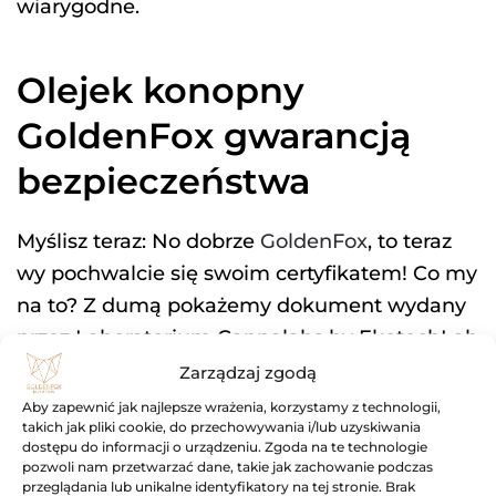
wiarygodne.
Olejek konopny
GoldenFox gwarancją
bezpieczeństwa
Myślisz teraz: No dobrze
GoldenFox
, to teraz
wy pochwalcie się swoim certyfikatem! Co my
na to? Z dumą pokażemy dokument wydany
przez Laboratorium Cannalabs by EkotechLab
dla olejku GoldenFox, który nie jest dla nas
Zarządzaj zgodą
absolutnie żadnym zaskoczeniem. Całą pasję
Aby zapewnić jak najlepsze wrażenia, korzystamy z technologii,
takich jak pliki cookie, do przechowywania i/lub uzyskiwania
włożyliśmy w stworzenie olejków konopnych
dostępu do informacji o urządzeniu. Zgoda na te technologie
dobrej jakości, a ten dokument jest dla nas
pozwoli nam przetwarzać dane, takie jak zachowanie podczas
przeglądania lub unikalne identyfikatory na tej stronie. Brak